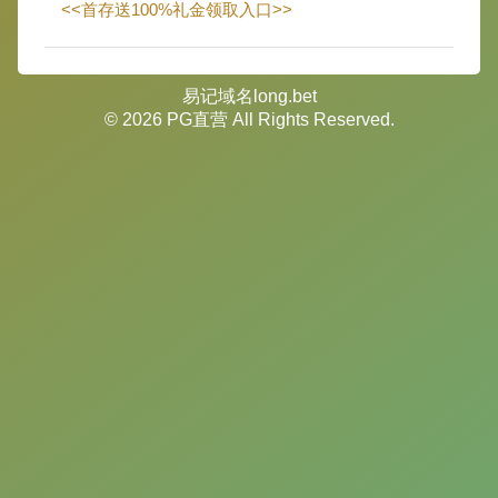
<<首存送100%礼金领取入口>>
易记域名long.bet
© 2026 PG直营 All Rights Reserved.