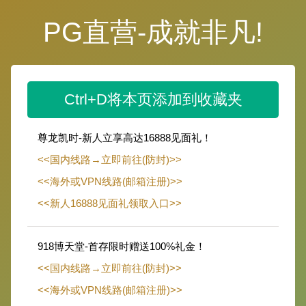
PG直营-成就非凡!
Ctrl+D将本页添加到收藏夹
尊龙凯时-新人立享高达16888见面礼！
<<国内线路→立即前往(防封)>>
<<海外或VPN线路(邮箱注册)>>
<<新人16888见面礼领取入口>>
918博天堂-首存限时赠送100%礼金！
<<国内线路→立即前往(防封)>>
<<海外或VPN线路(邮箱注册)>>